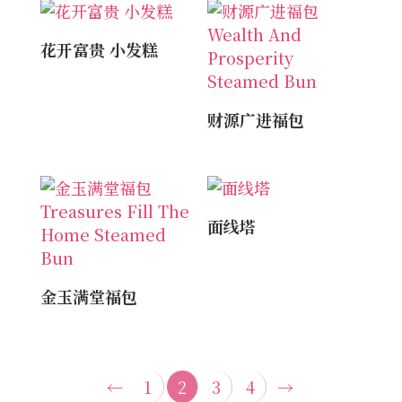
花开富贵 小发糕
财源广进福包
面线塔
金玉满堂福包
←
1
2
3
4
→