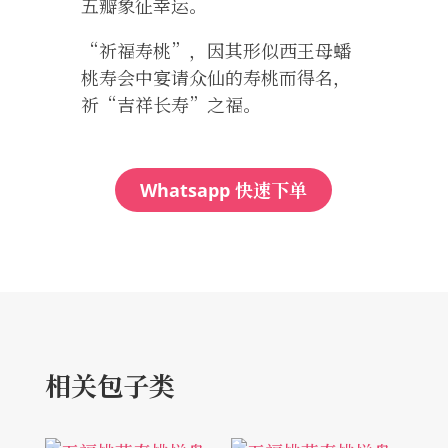
五瓣象征幸运。
“祈福寿桃”，因其形似西王母蟠
桃寿会中宴请众仙的寿桃而得名，
祈“吉祥长寿”之福。
快速下单
Whatsapp
相关包子类